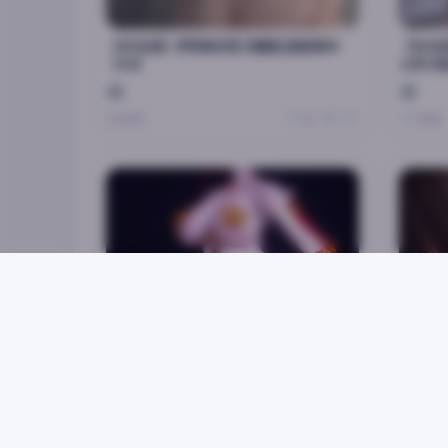
【3D在线】伊芙候诊室 完整版 超高清4K
【3D在
【1G】
斗罗大陆
[1v+2.7
7.1w · 70 · 11
20天前
1个月前
[3D在线/VAM] 云曦 艳色欲 骑乘舞 【313】
【在线/
【418
5.9w · 20 · 14
1个月前
1个月前