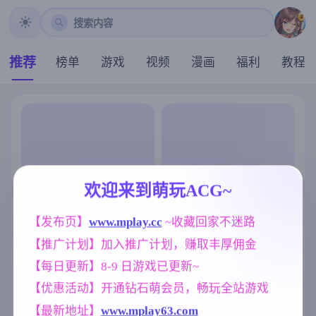
搜索内容
推荐
榜单
游戏
视频
漫画
福利
教程
欢迎来到萌玩ACG~
【发布页】
www.mplay.cc
 ~收藏回家不迷路
【推广计划】加入推广计划，赚取丰厚佣金
【每日更新】8-9 日游戏已更新~
【优惠活动】开通钻石萌会员，畅玩全站游戏
【最新地址】
www.mplay63.com